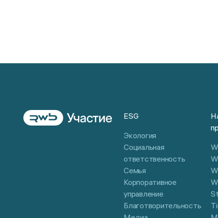
ESG
Н
п
Экология
Социальная
Wi
ответственность
W
Семья
W
Корпоративное
W
управление
S
Благотворительность
Ti
Медиа
М