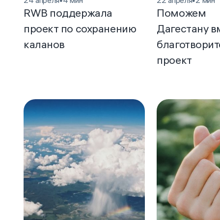
24 апреля
•
4 мин
22 апреля
•
2 мин
RWB поддержала
Поможем
проект по сохранению
Дагестану в
каланов
благотвори
проект