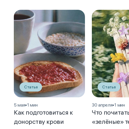
Статья
Статья
5 мая
•
1 мин
30 апреля
•
1 мин
Как подготовиться к
Что почитат
донорству крови
«зелёные» 