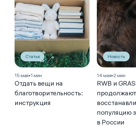
Статья
Новость
15 мая
•
1 мин
14 мая
•
2 мин
Отдать вещи на
RWB и GRAS
благотворительность:
продолжаю
инструкция
восстанавли
популяцию 
в России