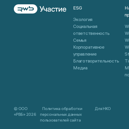
ESG
Н
п
Экология
Социальная
Wi
ответственность
W
Семья
W
Корпоративное
W
управление
S
Благотворительность
Ti
Медиа
М
п
© ООО
Политика обработки
Для НКО
«РВБ»
2026
персональных данных
пользователей сайта