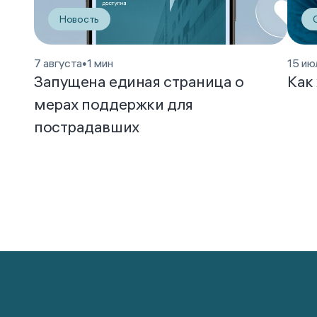
Новость
7 августа
•
1 мин
15 ию
Запущена единая страница о
Как
мерах поддержки для
пострадавших
01 / 12