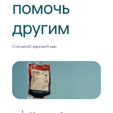
помочь
другим
Статья
•
20 апреля
•
5 мин