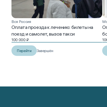
Вся Россия
Мо
Оплата проезда к лечению: билеты на
Оп
поезд и самолет, вызов такси
б
100 000
₽
10
Перейти
Завершён
01 / 12