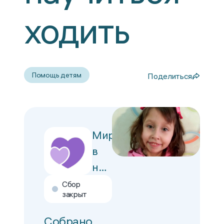
ходить
Помощь детям
Поделиться
Мир
в
наших
руках
Сбор
закрыт
Собрано