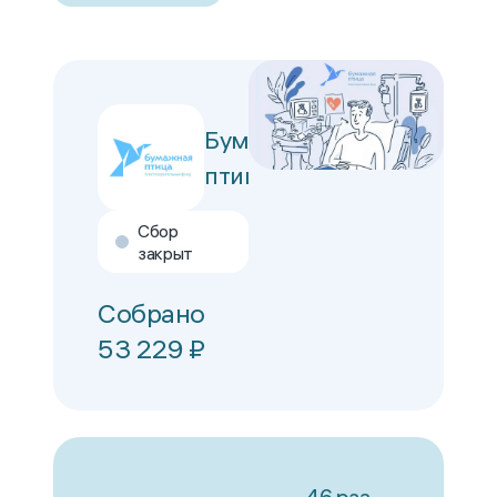
Бумажная
птица
Сбор
закрыт
Собрано
53 229
₽
46 раз