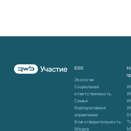
01 / 12
ESG
Н
п
Экология
Социальная
Wi
ответственность
W
Семья
W
Корпоративное
W
управление
S
Благотворительность
Ti
Медиа
М