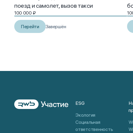
поезд и самолет, вызов такси
б
100 000
₽
10
Перейти
Завершён
01 / 12
ESG
Н
п
Экология
Социальная
Wi
ответственность
W