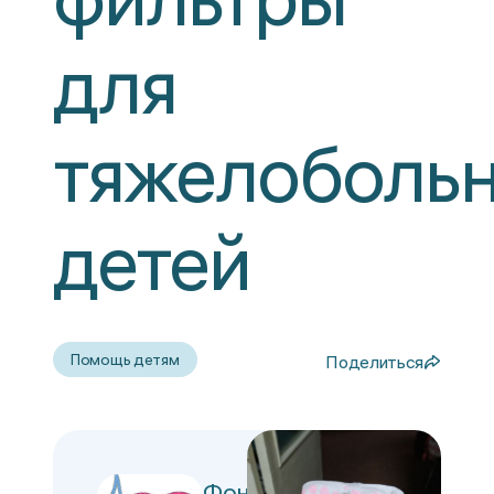
для
тяжелоболь
детей
Помощь детям
Поделиться
Фонд