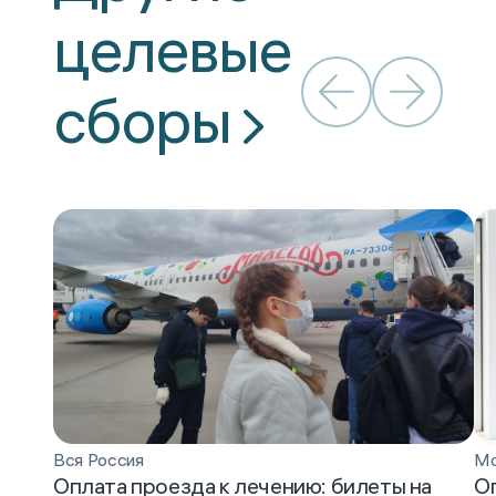
целевые
сборы
Вся Россия
Мо
Оплата проезда к лечению: билеты на
Оп