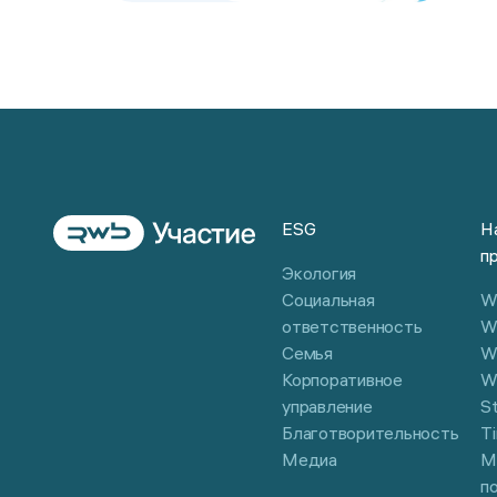
ESG
Н
п
Экология
Социальная
Wi
ответственность
W
Семья
W
Корпоративное
W
управление
S
Благотворительность
Ti
Медиа
М
п