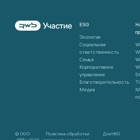
ESG
Н
п
Экология
Социальная
Wi
ответственность
W
Семья
W
Корпоративное
W
управление
S
Благотворительность
Ti
Медиа
М
п
© ООО
Политика обработки
Для НКО